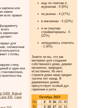
ищу по газетам и
журналам - 0 (0%)
з кирпича или
из камня
на рынках - 4 (17%)
ии всех правил
в магазинах - 5 (22%)
 фундаменту.
я не покупаю
 всего
стройматериалы - 5
ью кирпичная
(22%)
 делают.
затрудняюсь ответить
териал для
- 1 (4%)
лым, силикатным
используется.
вают столбы,
Знаете ли вы, что
как
материал для создания
собственного дома, дерево
наружи стену
органично, природно,
щиной в один или
естественно. Из него
 стекловолокно,
строили дома наши предки
 строительства,
тысячи лет назад. В
деревянных домах
присутствует особый дух
гармонии и уюта.
at S300
,
Bobcat
Октябрь 2023
Case 435
,
Case
Пн
2
9
16
23
30
Вт
3
10
17
24
31
ase 210
.