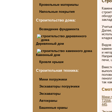
Стро
Кровельные материалы
Каменн
Напольные покрытия
строит
обходя
заклад
Строительство дома:
Учитыв
Возведение фундамента
Далее,
исполь
кладка
Деревянный дом
Видов 
камен
и него
Каменный дом
Наприм
печи, 
Кровля крыши
Вместе
Строительная техника:
выполн
полови
пенопл
Мини погрузчики
так ка
Экскаваторы погрузчики
Смот
Экскаваторы
Мини п
Автокраны
T2556
445
.
Башенные краны
Экскав