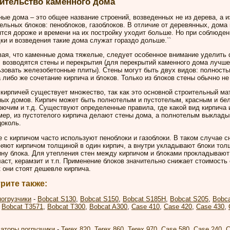
ительство каменного дома
ые дома – это общее название строений, возведенных не из дерева, а и
ельных блоков: пеноблоков, газоблоков. В отличие от деревянных, дома 
тся дороже и времени на их постройку уходит больше. Но при соблюден
ки и возведения такие дома служат гораздо дольше.``
ая, что каменные дома тяжелые, следует особенное внимание уделить
 возводятся стены и перекрытия (для перекрытий каменного дома лучше
зовать железобетонные плиты). Стены могут быть двух видов: полност
 либо же сочетание кирпича и блоков. Только из блоков стены обычно не
кирпичей существует множество, так как это основной строительный ма
ных домов. Кирпич может быть полнотелым и пустотелым, красным и бе
рючим и т.д. Существуют определенные правила, где какой вид кирпича 
ер, из пустотелого кирпича делают стены дома, а полнотелым выклады
цоколь.
 с кирпичом часто используют пеноблоки и газоблоки. В таком случае с
яют кирпичом толщиной в один кирпич, а внутри укладывают блоки тол
ну блока. Для утепления стен между кирпичом и блоками прокладывают
аст, керамзит и т.п. Применение блоков значительно снижает стоимость
к они стоят дешевле кирпича.
рите также:
огрузчики
-
Bobcat S130
,
Bobcat S150
,
Bobcat S185H
,
Bobcat S205
,
Bobc
,
Bobcat T3571
,
Bobcat T300
,
Bobcat A300
,
Case 410
,
Case 420
,
Case 430
,
аторы погрузчики
-
Terex 820
,
Terex 860
,
Terex 970
,
Case 580
,
Case 240
,
C