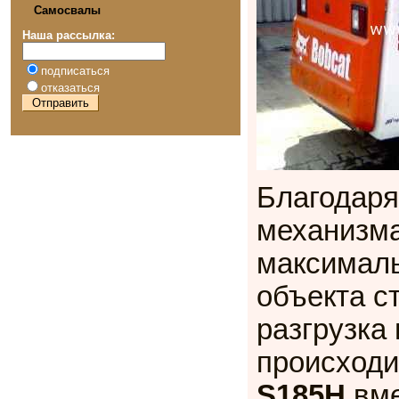
Самосвалы
Наша рассылка:
подписаться
отказаться
Благодаря
механизма
максималь
объекта с
разгрузка
происходи
S185H
вме