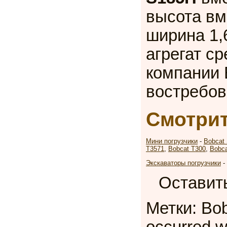
высота вм
ширина 1,
агрегат с
компании 
востребов
Смотрит
Мини погрузчики
-
Bobcat
T3571
,
Bobcat T300
,
Bobca
Экскаваторы погрузчики
-
Оставит
Метки: Bob
occurred wh