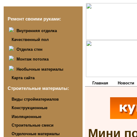
Ремонт своими руками:
Внутренняя отделка
Качественный пол
Отделка стен
Монтаж потолка
Необычные материалы
Карта сайта
Главная
Новости
Строительные материалы:
Виды стройматериалов
Конструкционные
Изоляционные
Строительные смеси
Мини по
Отделочные материалы