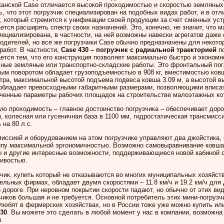
анской Case отличается высокой проходимостью и скоростью земляных
ь, что этот погрузчик специализирован на подобных видах работ, и в отл
, который стремится к унификации своей продукции за счет сменных уст
ется расширять спектр своих назначений. Это, конечно, не значит, что 
пециализирована, в частности, на ней возможны навески агрегатов даже 
одителей, но все же погрузчики Case обычно предназначены для некот
работ. В частности,
Case 430 – погрузчик с радиальной траекторией
п
ется тем, что его конструкция позволяет максимально быстро и эконом
ные земляные или транспортно-складские работы. Это фронтальный пог
ым поворотом обладает грузоподъемностью в 908 кг, вместимостью ковш
тра, максимальной высотой подъема подвеса ковша 3.09 м, а высотой вы
 обладает превосходными габаритными размерами, позволяющими вписа
иченные параметры рабочих площадок на строительстве малоэтажных ко
ю проходимость – главное достоинство погрузчика – обеспечивает дор
, колесная или гусеничная база в 1100 мм, гидростатическая трансмис
 на 80 л.с.
иссией и оборудованием на этом погрузчике управляют два джойстика,
ипу максимальной эргономичностью. Возможно самовыравнивание ковша
ы и другие интересные возможности, поддерживающиеся новой кабиной 
чивостью.
чик, купить который не отказываются во многих муниципальных хозяйст
ельных фирмах, обладает двумя скоростями – 11.8 км/ч и 19.2 км/ч для
 дороге. При неровном покрытии скорости падают, но обычно от этих ви
чиков большая и не требуется. Основной потребитель этих мини-погрузч
любят в фермерских хозяйствах, но в России тоже уже можно купить или
430
. Вы можете это сделать в любой момент у нас в компании, возможна
.