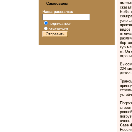
америк
Самосвалы
сказат
Бобкэт
Наша рассылка:
собира
узко с
подписаться
произв
отказаться
видов 
отлича
различ
бортов
куб.ме
м. Он
огран
Высоку
224 мм
дизель
Трансм
принц
стрел
устой
Погруз
строит
ровной
погруз
очень 
Case 
России