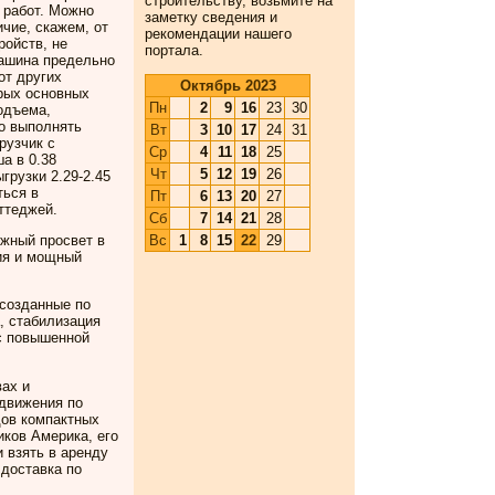
строительству, возьмите на
 работ. Можно
заметку сведения и
ичие, скажем, от
рекомендации нашего
ройств, не
портала.
машина предельно
от других
Октябрь 2023
орых основных
Пн
2
9
16
23
30
одъема,
но выполнять
Вт
3
10
17
24
31
рузчик с
Ср
4
11
18
25
а в 0.38
Чт
5
12
19
26
грузки 2.29-2.45
ться в
Пт
6
13
20
27
ттеджей.
Сб
7
14
21
28
Вс
1
8
15
22
29
ожный просвет в
сия и мощный
 созданные по
, стабилизация
с повышенной
вах и
 движения по
дов компактных
иков Америка, его
 взять в аренду
 доставка по