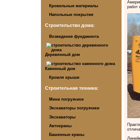
Америк
Кровельные материалы
работ
Напольные покрытия
Строительство дома:
Возведение фундамента
Деревянный дом
Каменный дом
Кровля крыши
Строительная техника:
Мини погрузчики
Экскаваторы погрузчики
Экскаваторы
Практи
Автокраны
отлича
Башенные краны
Линейк