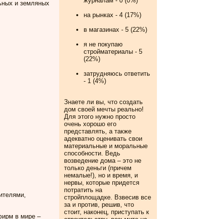
журналам - 0 (0%)
ьных и земляных
на рынках - 4 (17%)
в магазинах - 5 (22%)
я не покупаю
стройматериалы - 5
(22%)
затрудняюсь ответить
- 1 (4%)
Знаете ли вы, что
cоздать
дом своей мечты реально!
Для этого нужно просто
очень хорошо его
представлять, а также
адекватно оценивать свои
материальные и моральные
способности. Ведь
возведение дома – это не
только деньги (причем
немалые!), но и время, и
нервы, которые придется
потратить на
ителями,
стройплощадке. Взвесив все
за и против, решив, что
стоит, наконец, приступать к
фирм в мире –