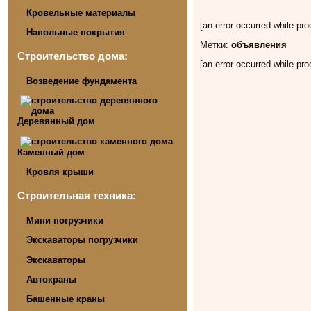
Кровельные материалы
[an error occurred while pro
Напольные покрытия
Метки:
объявления
Строительство дома:
[an error occurred while pro
Возведение фундамента
Деревянный дом
Каменный дом
Кровля крыши
Строительная техника:
Мини погрузчики
Экскаваторы погрузчики
Экскаваторы
Автокраны
Башенные краны