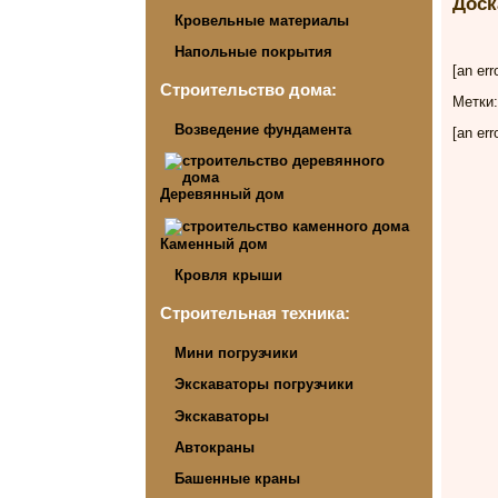
Доск
Кровельные материалы
Напольные покрытия
[an err
Строительство дома:
Метки
Возведение фундамента
[an err
Деревянный дом
Каменный дом
Кровля крыши
Строительная техника:
Мини погрузчики
Экскаваторы погрузчики
Экскаваторы
Автокраны
Башенные краны