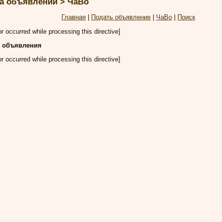
а объявлений > ЧаВо
Главная
|
Подать объявление
|
ЧаВо
|
Поиск
or occurred while processing this directive]
:
объявления
or occurred while processing this directive]