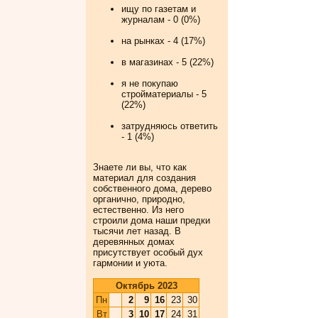
ищу по газетам и
журналам - 0 (0%)
на рынках - 4 (17%)
в магазинах - 5 (22%)
я не покупаю
стройматериалы - 5
(22%)
затрудняюсь ответить
- 1 (4%)
Знаете ли вы, что
как
материал для создания
собственного дома, дерево
органично, природно,
естественно. Из него
строили дома наши предки
тысячи лет назад. В
деревянных домах
присутствует особый дух
гармонии и уюта.
Октябрь 2023
Пн
2
9
16
23
30
Вт
3
10
17
24
31