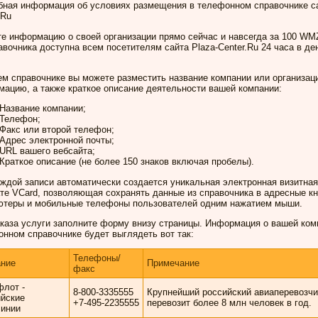
бная информация об условиях размещения в телефонном справочнике са
.Ru
е информацию о своей организации прямо сейчас и навсегда за 100 W
авочника доступна всем посетителям сайта Plaza-Center.Ru 24 часа в ден
м справочнике вы можете разместить название компании или организаци
ацию, а также краткое описание деятельности вашей компании:
Название компании;
Телефон;
Факс или второй телефон;
Адрес электронной почты;
URL вашего вебсайта;
Краткое описание (не более 150 знаков включая пробелы).
ждой записи автоматически создается уникальная электронная визитная
е VCard, позволяющая сохранять данные из справочника в адресные кн
ютеры и мобильные телефоны пользователей одним нажатием мыши.
каза услуги заполните форму внизу страницы. Информация о вашей ком
нном справочнике будет выглядеть вот так:
Телефоны/
ание
Примечание
факс
лот -
8-800-3335555
Крупнейший российский авиаперевозчи
йские
+7-495-2235555
перевозит более 8 млн человек в год.
линии