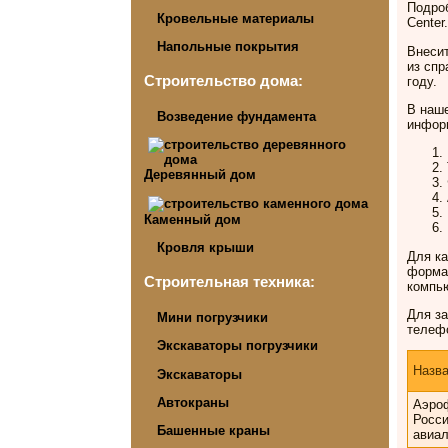
Подро
Кровельные материалы
Center
Напольные покрытия
Внесит
из спр
Строительство дома:
году.
В наше
Возведение фундамента
информ
Деревянный дом
Каменный дом
Кровля крыши
Для ка
формат
Строительная техника:
компь
Для за
Мини погрузчики
телефо
Экскаваторы погрузчики
Назв
Экскаваторы
Автокраны
Аэроф
Росси
Башенные краны
авиа