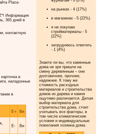
журналам - 0 (0%)
йта Plaza-
на рынках - 4 (17%)
MZ*! Информация
в магазинах - 5 (22%)
ь, 365 дней в
я не покупаю
стройматериалы - 5
и, контактную
(22%)
затрудняюсь ответить
- 1 (4%)
Знаете ли вы, что
каменные
дома не зря пришли на
смену деревянным – они
долговечнее, прочнее,
 карточка в
надежнее. К тому же
иги, наладонные
стоимость расходных
материалов и строительства
домов из дерева и камня
пании в
ощутимо различается. Делая
выбор материала для
строительства дома, стоит
учитывать все факторы, в
том числе климатические
условия и индивидуальные
к,
пожелания хозяина дома.