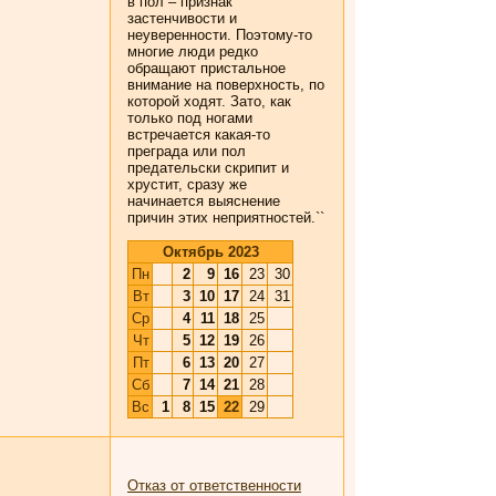
в пол – признак
застенчивости и
неуверенности. Поэтому-то
многие люди редко
обращают пристальное
внимание на поверхность, по
которой ходят. Зато, как
только под ногами
встречается какая-то
преграда или пол
предательски скрипит и
хрустит, сразу же
начинается выяснение
причин этих неприятностей.``
Октябрь 2023
Пн
2
9
16
23
30
Вт
3
10
17
24
31
Ср
4
11
18
25
Чт
5
12
19
26
Пт
6
13
20
27
Сб
7
14
21
28
Вс
1
8
15
22
29
Отказ от ответственности