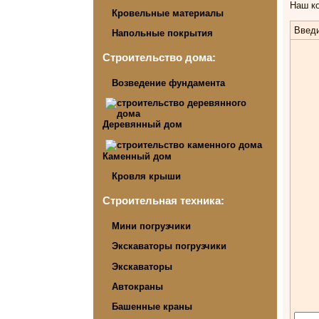
Наш ко
Кровельные материалы
Введи
Напольные покрытия
Строительство дома:
Возведение фундамента
Деревянный дом
Каменный дом
Кровля крыши
Строительная техника:
Мини погрузчики
Экскаваторы погрузчики
Экскаваторы
Автокраны
Башенные краны