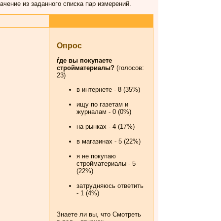
чение из заданного списка пар измерений.
Опрос
ѓде вы покупаете
стройматериалы?
(голосов:
23)
в интернете - 8 (35%)
ищу по газетам и
журналам - 0 (0%)
на рынках - 4 (17%)
в магазинах - 5 (22%)
я не покупаю
стройматериалы - 5
(22%)
затрудняюсь ответить
- 1 (4%)
Знаете ли вы, что
Смотреть